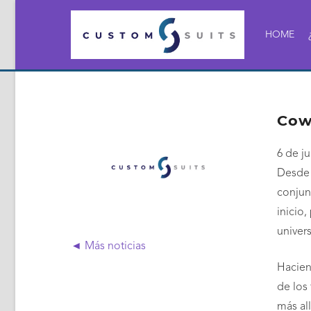
HOME
Cow
6 de j
Desde 
conjun
inicio,
univer
◄ Más noticias
Hacien
de los
más all