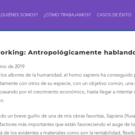
¿QUIÉNES SOMOS?
¿CÓMO TRABAJAMOS?
CASOS DE ÉXITO
orking: Antropológicamente habland
unio de 2019
los albores de la humanidad, el homo sapiens ha conseguido pr
tamente con otros de su especie, con un objetivo común, una 
 pasando por el crecimiento económico, hasta llegar a intentar d
so.
do un breve guiño de una de mis obras favoritas, Sapiens (Yuva
 factores más importantes que están favoreciendo el auge de l
á de los evidentes y materiales como son la rentabilidad, flexib