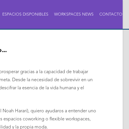
ESPACIOS DISPONIBLES
WORKSPACES NEWS
CONTACTO
o…
osperar gracias a la capacidad de trabajar
meta. Desde la necesidad de sobrevivir en un
escifrar la esencia de la vida humana y el
l Noah Harari), quiero ayudaros a entender uno
os espacios coworking o flexible workspaces,
ilidad y la propia moda.