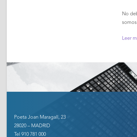
No deb
somos 
Leer 
Poeta Joan Maragall, 23
28020 – MADRID
Tel 910 781 000