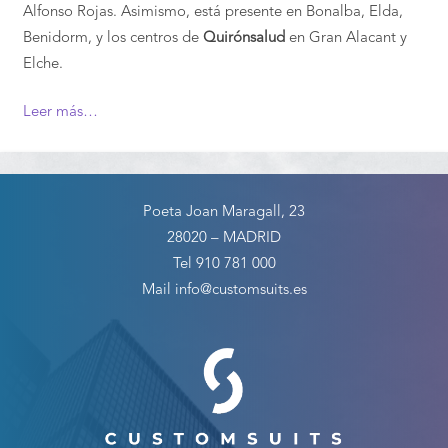
Alfonso Rojas. Asimismo, está presente en Bonalba, Elda,
Benidorm, y los centros de
Quirónsalud
en Gran Alacant y
Elche.
Leer más…
Poeta Joan Maragall, 23
28020 – MADRID
Tel 910 781 000
Mail info@customsuits.es