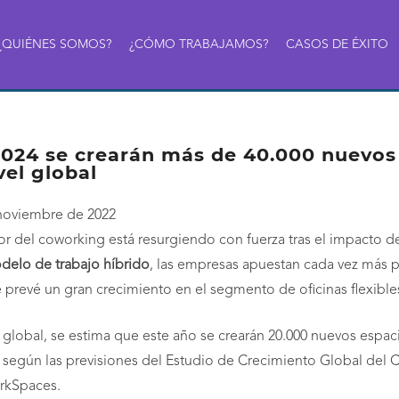
¿QUIÉNES SOMOS?
¿CÓMO TRABAJAMOS?
CASOS DE ÉXITO
024 se crearán más de 40.000 nuevos e
vel global
noviembre de 2022
tor del coworking está resurgiendo con fuerza tras el impacto
delo de trabajo híbrido
, las empresas apuestan cada vez más p
e prevé un gran crecimiento en el segmento de oficinas flexibles
l global, se estima que este año se crearán 20.000 nuevos espac
, según las previsiones del Estudio de Crecimiento Global de
rkSpaces.