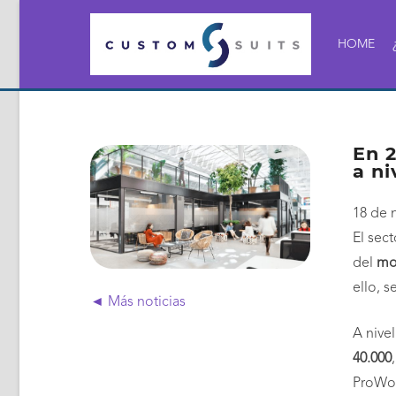
HOME
En 2
a ni
18 de 
El sec
del
mo
ello, s
◄ Más noticias
A nive
40.000
ProWo