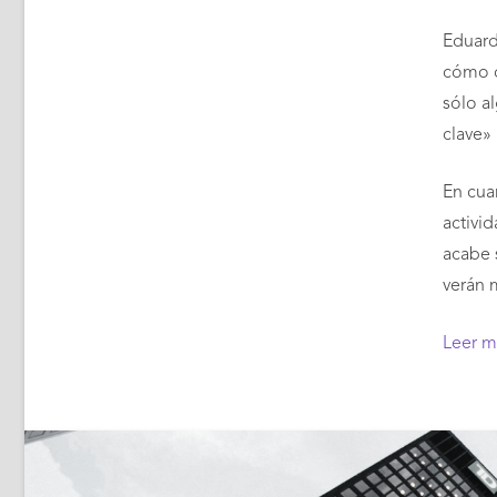
Eduard
cómo q
sólo a
clave» 
En cua
activi
acabe 
verán m
Leer 