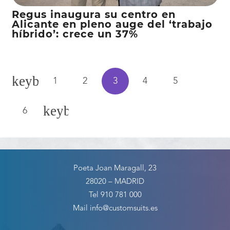
Regus inaugura su centro en
Alicante en pleno auge del ‘trabajo
híbrido’: crece un 37%
Paginación
1
2
3
4
5
de
entradas
6
Poeta Joan Maragall, 23
28020 – MADRID
Tel 910 781 000
Mail info@customsuits.es