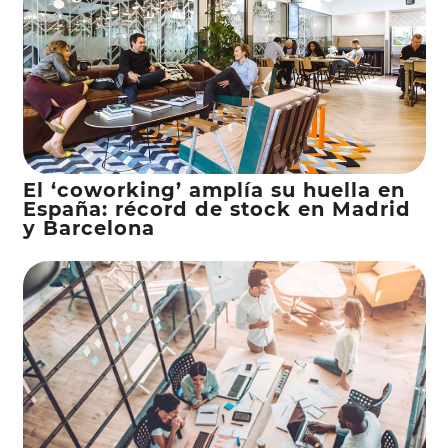
El ‘coworking’ amplía su huella en
España: récord de stock en Madrid
y Barcelona